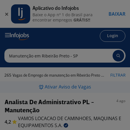
Aplicativo do Infojobs
BAIXAR
Baixe o App nº 1 do Brasil para
encontrar empregos
GRÁTIS!!
Login
265
FILTRAR
Vagas de Emprego de manutenção em Ribeirão Preto - SP
Ativar Aviso de Vagas
4 ago
Analista De Administrativo PL -
Manutenção
VAMOS LOCACAO DE CAMINHOES, MAQUINAS E
4,2
EQUIPAMENTOS
S.A.