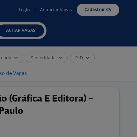
Cadastrar CV
Login
Anunciar Vagas
ACHAR VAGAS
rnada
Senioridade
PcD
iso de Vagas
 (Gráfica E Editora) -
 Paulo