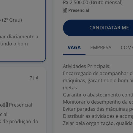
R$ 2.500,00 (Bruto mensal)
Presencial
 (2º Grau)
CANDIDATAR-ME
har diariamente a
ntindo o bom
VAGA
EMPRESA
COMP
Atividades Principais:
Encarregado de acompanhar di
7 jul
máquinas, garantindo o bom 
metas.
Garantir o abastecimento cont
Monitorar o desempenho da eq
co
Presencial
Evitar paradas das máquinas po
ial.
Distribuir as atividades e ac
s de produção do
Zelar pela organização, quali