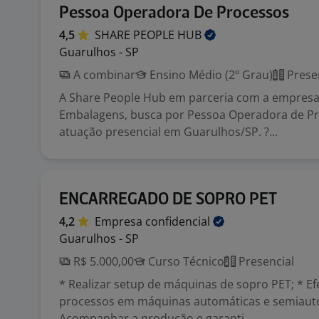
Pessoa Operadora De Processos
4,5
SHARE PEOPLE
HUB
Guarulhos - SP
A combinar
Ensino Médio (2º Grau)
Prese
A Share People Hub em parceria com a empres
Embalagens, busca por Pessoa Operadora de Pr
atuação presencial em Guarulhos/SP. ?...
ENCARREGADO DE SOPRO PET
4,2
Empresa
confidencial
Guarulhos - SP
R$ 5.000,00
Curso Técnico
Presencial
* Realizar setup de máquinas de sopro PET; * Ef
processos em máquinas automáticas e semiauto
Acompanhar a produção e garanti...