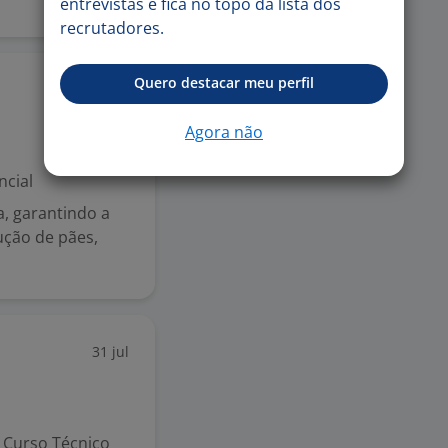
entrevistas e fica no topo da lista dos
recrutadores.
Quero destacar meu perfil
4 ago
Agora não
ncial
a, garantindo a
ução de pães,
31 jul
Curso Técnico