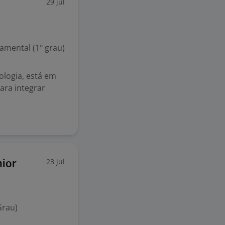
29 jul
mental (1º grau)
ologia, está em
ara integrar
23 jul
nior
Grau)