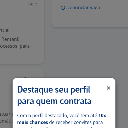
Hoje
Denunciar vaga
ncial
a Rentank
ocessos, para
Ontem
Destaque seu perfil
para quem contrata
etuar ajustes de
Com o perfil destacado, você tem até
10x
máticas; *
mais chances
de receber convites para