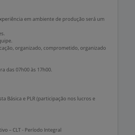
 experiência em ambiente de produção será um
es.
quipe.
nicação, organizado, comprometido, organizado
ira das 07h00 às 17h00.
sta Básica e PLR (participação nos lucros e
tivo – CLT - Período Integral