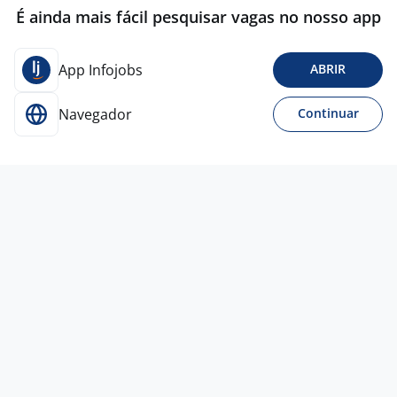
É ainda mais fácil pesquisar vagas no nosso app
App Infojobs
ABRIR
Navegador
Continuar
3 ago
Analista Administrativo / Financeiro
Empresa
confidencial
Todo Brasil
R$ 3.000,00 a R$ 4.000,00
Entre 3 e 5 anos
Ensino Superior
Home office