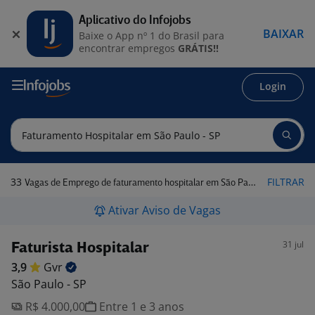
Aplicativo do Infojobs
BAIXAR
Baixe o App nº 1 do Brasil para
encontrar empregos
GRÁTIS!!
Login
33
FILTRAR
Vagas de Emprego de faturamento hospitalar em São Paulo - SP
Ativar Aviso de Vagas
31 jul
Faturista Hospitalar
3,9
Gvr
São Paulo - SP
R$ 4.000,00
Entre 1 e 3 anos