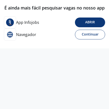
É ainda mais fácil pesquisar vagas no nosso app
App Infojobs
ABRIR
Navegador
Continuar
10 jul
Chefe De Recepção
Márcio
Moraes
São Paulo - SP
A combinar
Entre 3 e 5 anos
Ensino Superior
Presencial