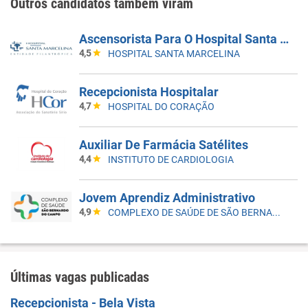
Outros candidatos também viram
Ascensorista Para O Hospital Santa Marcelina De Itaquera - Vaga Temporária
4,5
HOSPITAL SANTA MARCELINA
Recepcionista Hospitalar
4,7
HOSPITAL DO CORAÇÃO
Auxiliar De Farmácia Satélites
4,4
INSTITUTO DE CARDIOLOGIA
Jovem Aprendiz Administrativo
4,9
COMPLEXO DE SAÚDE DE SÃO BERNARDO DO CAMPO
Últimas vagas publicadas
Recepcionista - Bela Vista