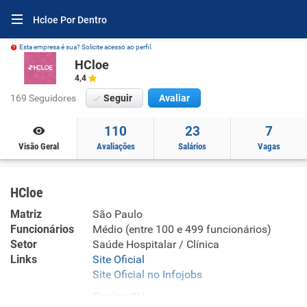
Hcloe Por Dentro
Esta empresa é sua? Solicite acesso ao perfil.
HCloe
4,4
169 Seguidores
Seguir
Avaliar
110
23
7
Visão Geral
Avaliações
Salários
Vagas
HCloe
Matriz
São Paulo
Funcionários
Médio (entre 100 e 499 funcionários)
Setor
Saúde Hospitalar / Clínica
Links
Site Oficial
Site Oficial no Infojobs
Enviar CV