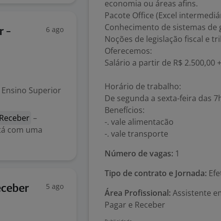
economia ou áreas afins.
Pacote Office (Excel intermedi
Conhecimento de sistemas de g
6 ago
r -
Noções de legislação fiscal e tri
Oferecemos:
Salário a partir de R$ 2.500,00
Horário de trabalho:
Ensino Superior
De segunda a sexta-feira das 7
Benefícios:
 Receber
–
-. vale alimentacão
stá com uma
-. vale transporte
Número de vagas:
1
Tipo de contrato e Jornada:
Efe
5 ago
eceber
Área Profissional:
Assistente em
Pagar e Receber