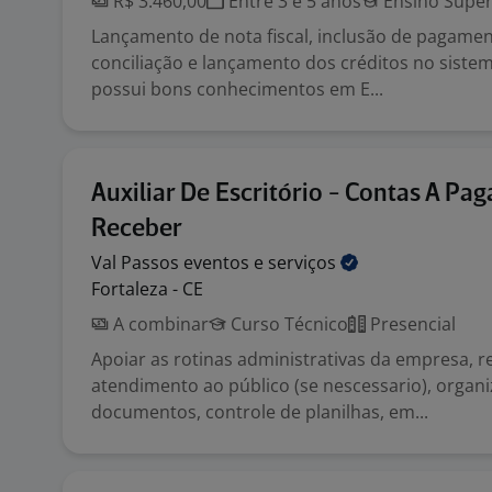
R$ 3.460,00
Entre 3 e 5 anos
Ensino Super
Lançamento de nota fiscal, inclusão de pagame
conciliação e lançamento dos créditos no siste
possui bons conhecimentos em E...
Auxiliar De Escritório - Contas A Pag
Receber
Val Passos eventos e
serviços
Fortaleza - CE
A combinar
Curso Técnico
Presencial
Apoiar as rotinas administrativas da empresa, r
atendimento ao público (se nescessario), organ
documentos, controle de planilhas, em...