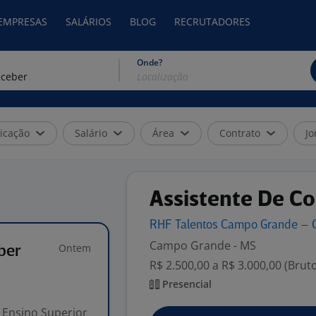
 EMPRESAS
SALÁRIOS
BLOG
RECRUTADORES
Onde?
icação
Salário
Área
Contrato
Jo
Assistente De Co
RHF Talentos Campo Grande – 
Campo Grande - MS
Ontem
ber
R$ 2.500,00 a R$ 3.000,00 (Brut
Presencial
Ensino Superior