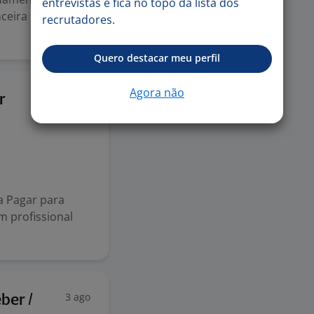
entrevistas e fica no topo da lista dos
nceira ou áreas
recrutadores.
Quero destacar meu perfil
Agora não
4 ago
r
a Pagar para
m profissional
3 ago
ber /