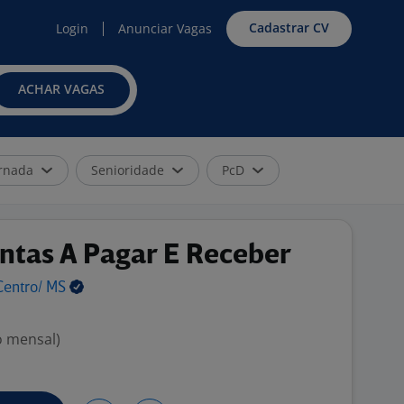
Cadastrar CV
Login
Anunciar Vagas
ACHAR VAGAS
rnada
Senioridade
PcD
ntas A Pagar E Receber
Centro/
MS
o mensal)