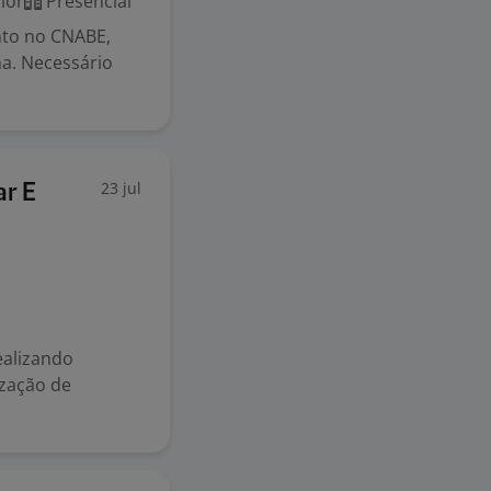
ior
Presencial
nto no CNABE,
ma. Necessário
23 jul
ar E
ealizando
ização de