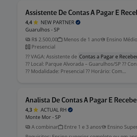
Assistente De Contas A Pagar E Rece
4,4
NEW
PARTNER
Guarulhos - SP
R$ 2.500,00
Menos de 1 ano
Ensino Médio
Presencial
?? VAGA: Assistente de
Contas a Pagar e Recebe
?? Local: Parque Alvorada – Guarulhos/SP ?? Con
?? Modalidade: Presencial ?? Horário: Com...
Analista De Contas A Pagar E Recebe
4,3
ACTUAL
RH
Monte Mor - SP
A combinar
Entre 1 e 3 anos
Ensino Super
Requisitos: Ensino superior completo ou em a