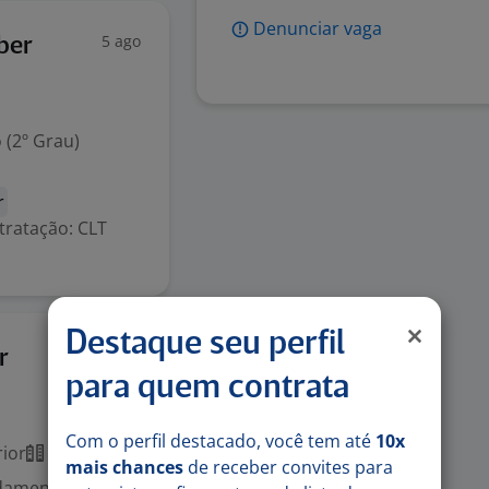
Denunciar vaga
5 ago
ber
 (2º Grau)
r
tratação: CLT
Destaque seu perfil
3 ago
r
para quem contrata
Com o perfil destacado, você tem até
10x
ior
Presencial
mais chances
de receber convites para
ndamento em