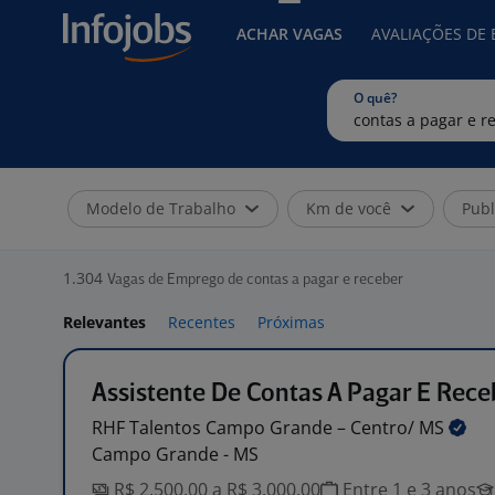
ACHAR VAGAS
AVALIAÇÕES DE
O quê?
Modelo de Trabalho
Km de você
Publ
1.304
Vagas de Emprego de contas a pagar e receber
Relevantes
Recentes
Próximas
Assistente De Contas A Pagar E Rece
RHF Talentos Campo Grande – Centro/
MS
Campo Grande - MS
R$ 2.500,00 a R$ 3.000,00
Entre 1 e 3 anos