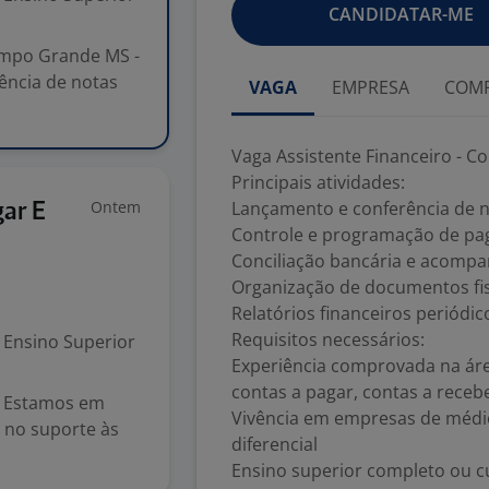
CANDIDATAR-ME
Campo Grande MS -
ência de notas
VAGA
EMPRESA
COMP
Vaga Assistente Financeiro - C
Principais atividades:
Ontem
Lançamento e conferência de no
gar E
Controle e programação de pag
Conciliação bancária e acompa
Organização de documentos fisc
Relatórios financeiros periódic
Requisitos necessários:
Ensino Superior
Experiência comprovada na áre
contas a pagar, contas a receber
Estamos em
Vivência em empresas de médio
r no suporte às
diferencial
Ensino superior completo ou c