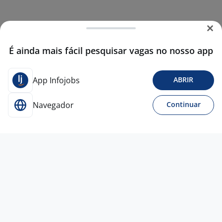
É ainda mais fácil pesquisar vagas no nosso app
App Infojobs
ABRIR
Navegador
Continuar
30 jul
Auxiliar De Produção Alimentício
4,3
Betel Temporários e Terceirizados
Eireli.
São Bernardo do Campo - SP