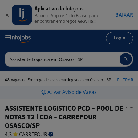
Aplicativo do Infojobs
BAIXAR
Baixe o App nº 1 do Brasil para
encontrar empregos
GRÁTIS!!
Login
48
FILTRAR
Vagas de Emprego de assistente logistica em Osasco - SP
Ativar Aviso de Vagas
5 jun
ASSISTENTE LOGISTICO PCD - POOL DE
NOTAS T2 | CDA - CARREFOUR
OSASCO/SP
4,3
CARREFOUR