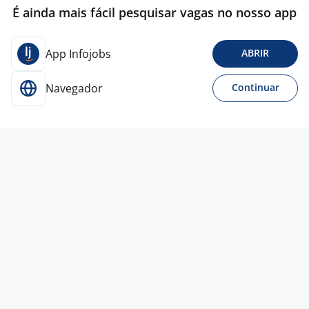
É ainda mais fácil pesquisar vagas no nosso app
App Infojobs
ABRIR
Navegador
Continuar
24 jun
Assistente Operacional
Empresa
confidencial
Osasco - SP
R$ 1.800,00
Entre 1 e 3 anos
Ensino Médio (2º Grau)
Presencial