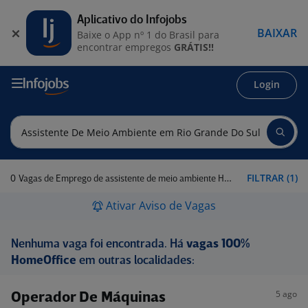
Aplicativo do Infojobs
BAIXAR
Baixe o App nº 1 do Brasil para
encontrar empregos
GRÁTIS!!
Login
0
FILTRAR (1)
Vagas de Emprego de assistente de meio ambiente Home office em Rio Grande do Sul
Ativar Aviso de Vagas
Nenhuma vaga foi encontrada. Há
vagas 100%
HomeOffice
em outras localidades:
5 ago
Operador De Máquinas