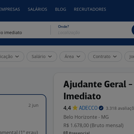
 EMPRESAS
SALÁRIOS
BLOG
RECRUTADORES
Onde?
icação
Salário
Área
Contrato
Jo
Ajudante Geral - 
Imediato
2 jun
4,4
3.318 avaliaç
ADECCO
Belo Horizonte - MG
R$ 1.678,00 (Bruto mensal)
mental (1º grau)
Presencial