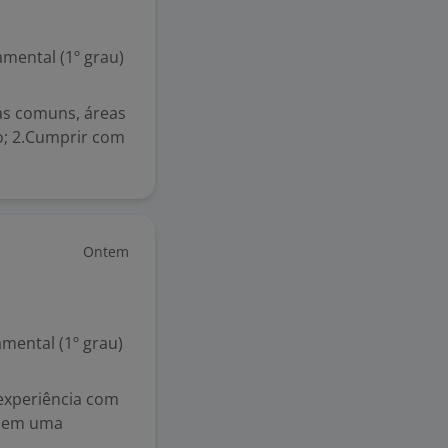
mental (1º grau)
eas comuns, áreas
ão; 2.Cumprir com
Ontem
mental (1º grau)
 experiência com
e em uma