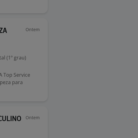
Ontem
ZA
l (1º grau)
 Top Service
peza para
Ontem
CULINO