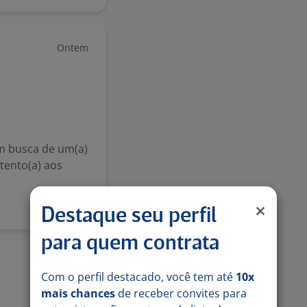
Ontem
em busca de um(a)
tento(a) aos
Destaque seu perfil
para quem contrata
Ontem
Com o perfil destacado, você tem até
10x
mais chances
de receber convites para