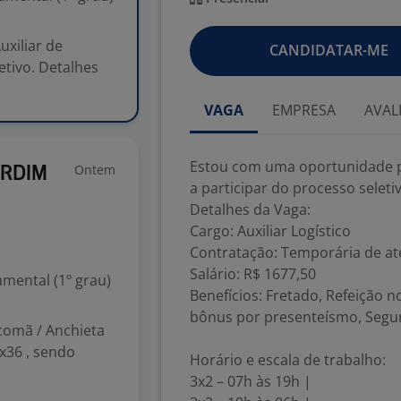
xiliar de
CANDIDATAR-ME
etivo. Detalhes
VAGA
EMPRESA
AVAL
Estou com uma oportunidade par
Ontem
ARDIM
a participar do processo seleti
Detalhes da Vaga:
Cargo: Auxiliar Logístico
Contratação: Temporária de até
Salário: R$ 1677,50
mental (1º grau)
Benefícios: Fretado, Refeição n
bônus por presenteísmo, Segur
acomã / Anchieta
x36 , sendo
Horário e escala de trabalho:
3x2 – 07h às 19h |