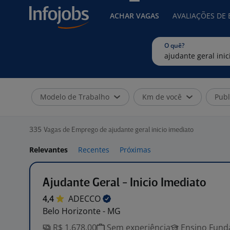
ACHAR VAGAS
AVALIAÇÕES DE
O quê?
Modelo de Trabalho
Km de você
Publ
335
Vagas de Emprego de ajudante geral inicio imediato
Relevantes
Recentes
Próximas
Ajudante Geral - Inicio Imediato
4,4
ADECCO
Belo Horizonte - MG
R$ 1.678,00
Sem experiência
Ensino Funda