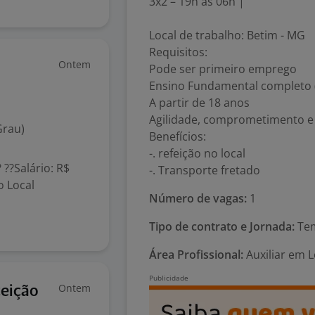
3x2 – 19h às 06h |
Local de trabalho: Betim - MG
Requisitos:
Ontem
Pode ser primeiro emprego
Ensino Fundamental completo
A partir de 18 anos
Agilidade, comprometimento e 
Grau)
Benefícios:
-. refeição no local
??Salário: R$
-. Transporte fretado
o Local
Número de vagas:
1
Tipo de contrato e Jornada:
Tem
Área Profissional:
Auxiliar em Lo
Ontem
ceição