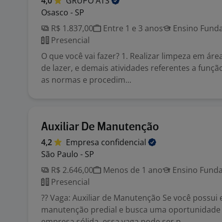
4,0
GRUPO
ATS
Osasco - SP
R$ 1.837,00
Entre 1 e 3 anos
Ensino Funda
Presencial
O que você vai fazer? 1. Realizar limpeza em ár
de lazer, e demais atividades referentes a funç
as normas e procedim...
Auxiliar De Manutenção
4,2
Empresa
confidencial
São Paulo - SP
R$ 2.646,00
Menos de 1 ano
Ensino Funda
Presencial
?? Vaga: Auxiliar de Manutenção Se você possui
manutenção predial e busca uma oportunidad
empresa sólida, essa vaga pode ser p...