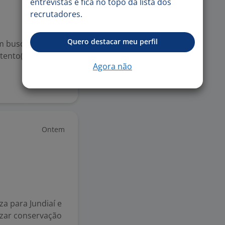
entrevistas e fica no topo da lista dos
recrutadores.
Quero destacar meu perfil
em busca de um(a)
tento(a) aos
Agora não
Ontem
za para Jundiaí e
lizar conservação