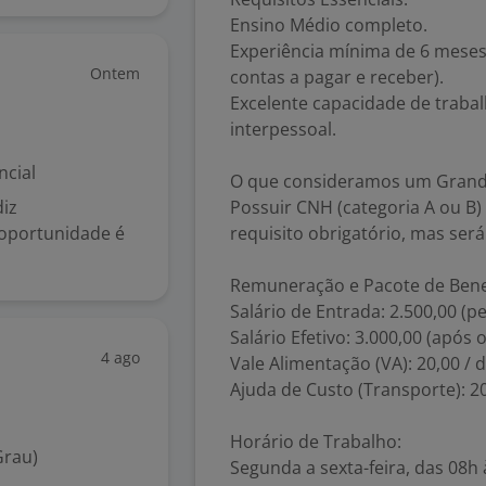
Ensino Médio completo.
Experiência mínima de 6 meses
Ontem
contas a pagar e receber).
Excelente capacidade de traba
interpessoal.
ncial
O que consideramos um Grande
iz
Possuir CNH (categoria A ou B)
 oportunidade é
requisito obrigatório, mas ser
Remuneração e Pacote de Benef
Salário de Entrada: 2.500,00 (p
Salário Efetivo: 3.000,00 (após 
4 ago
Vale Alimentação (VA): 20,00 / d
Ajuda de Custo (Transporte): 2
Horário de Trabalho:
Grau)
Segunda a sexta-feira, das 08h 