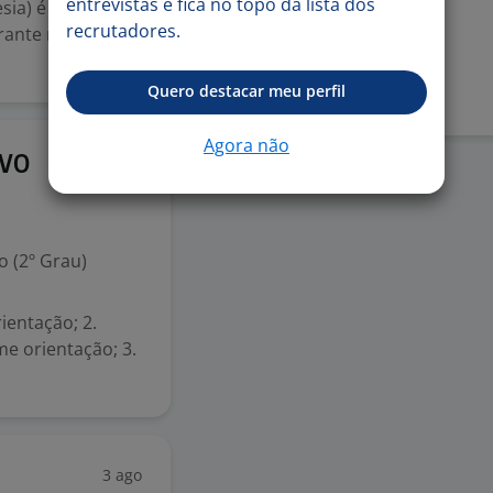
Vale-transporte
entrevistas e fica no topo da lista dos
ia) é dizer
recrutadores.
rante nossa
Denunciar vaga
Quero destacar meu perfil
Agora não
30 jul
IVO
 (2º Grau)
ientação; 2.
e orientação; 3.
3 ago