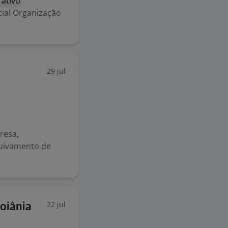
rativo
cial Organização
29 jul
resa,
quivamento de
22 jul
Goiânia