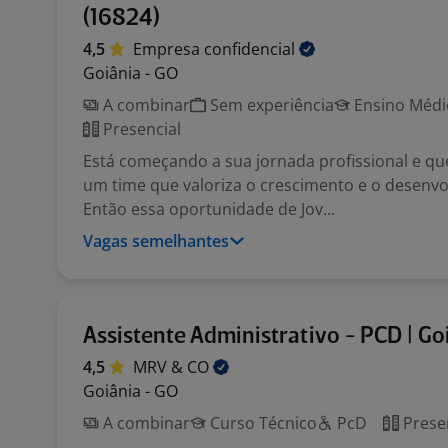
(16824)
4,5
Empresa
confidencial
Goiânia - GO
A combinar
Sem experiência
Ensino Médio
Presencial
Está começando a sua jornada profissional e q
um time que valoriza o crescimento e o desen
Então essa oportunidade de Jov...
Vagas semelhantes
Assistente Administrativo - PCD | Go
4,5
MRV &
CO
Goiânia - GO
A combinar
Curso Técnico
PcD
Prese