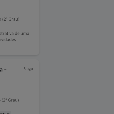
 (2º Grau)
istrativa de uma
ividades
3 ago
a -
 (2º Grau)