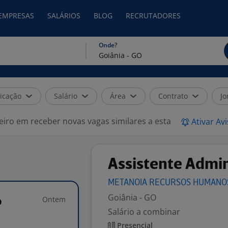
 EMPRESAS
SALÁRIOS
BLOG
RECRUTADORES
Onde?
icação
Salário
Área
Contrato
Jo
eiro em receber novas vagas similares a esta
Ativar Av
Assistente Admin
METANOIA RECURSOS
HUMANO
Goiânia - GO
Ontem
o
Salário a combinar
Presencial