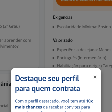
Exigências
 (2º Grau)
Escolaridade Mínima: Ensino
uer aprender com
Valorizado
volvimento?
Experiência desejada: Menos
Português (Intermediário)
Habilitação para dirigir (Cate
Veículo próprio
Destaque seu perfil
30 jul
iânia
para quem contrata
Benefícios
Ajuda de custo
Com o perfil destacado, você tem até
10x
Vale-alimentação
ncial
mais chances
de receber convites para