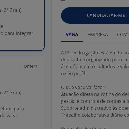
 (2º Grau)
CANDIDATAR-ME
te
o para integrar
VAGA
EMPRESA
COMP
A PLUVI Irrigação está em busc
dedicado e organizado para int
Ontem
área, foco em resultados e va
o seu perfil!
O que você vai fazer:
 (2º Grau)
Atuação direta na rotina do de
gestão e controle de contas a 
Suporte administrativo às ope
etido, para
Trabalho colaborativo diário c
 da vaga:
Requisitos Essenciais: