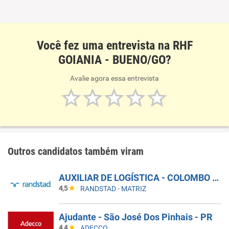
acreditamos na transparência e na ética em todos os
nossos processos seletivos. Nossos critérios de seleção
são justos e imparciais, garantindo a igualdade de
Você fez uma entrevista na RHF
oportunidades para todos os candidatos; * Compromisso
GOIANIA - BUENO/GO?
Social: além de nossa atuação no mercado, a RHF
Talentos tem um forte compromisso social. Estamos
Avalie agora essa entrevista
envolvidos em projetos e campanhas de responsabilidade
social e buscamos contribuir para uma sociedade mais
inclusiva; Se você está em busca de uma oportunidade de
emprego e deseja contar com a maior consultoria de
recursos humanos do Brasil, não procure mais. Cadastre
seu currículo e participe dos nossos processos seletivos!
Outros candidatos também viram
AUXILIAR DE LOGÍSTICA - COLOMBO - PR
4,5
RANDSTAD - MATRIZ
Ajudante - São José Dos Pinhais - PR
4,4
ADECCO