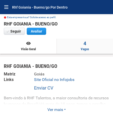
Rhf Goiania - Bueno/go Por Dentro
Esta empresa é sua? Solicite acesso ao perfil.
RHF GOIANIA - BUENO/GO
Seguir
Avaliar
4
Visão Geral
Vagas
RHF GOIANIA - BUENO/GO
Matriz
Goiás
Links
Site Oficial no Infojobs
Enviar CV
Bem-vindo à RHF Talentos, a maior consultoria de recursos
humanos do Brasil! Há mais de 18 anos, temos o orgulho
Ver mais
de impactar positivamente a vida de mais de 15 milhões