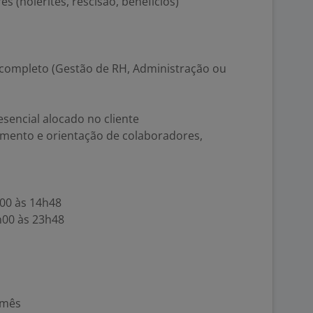
 (holerites, rescisão, benefícios)
 completo (Gestão de RH, Administração ou
esencial alocado no cliente
mento e orientação de colaboradores,
h00 às 14h48
h00 às 23h48
/mês