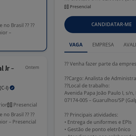
Presencial
CANDIDATAR-ME
no Brasil ?? ??
ior –
VAGA
EMPRESA
AVAL
?? Venha fazer parte da empres
Ontem
 Jr -
??Cargo: Analista de Administra
??Local de trabalho:
(C-I)
Avenida Papa João Paulo I, s/n
07174-005 – Guarulhos/SP (Gal
ior
Presencial
no Brasil ?? ??
?? Principais atividades:
ior – Presencial
• Entrega de uniformes e EPIs
• Gestão de ponto eletrônico