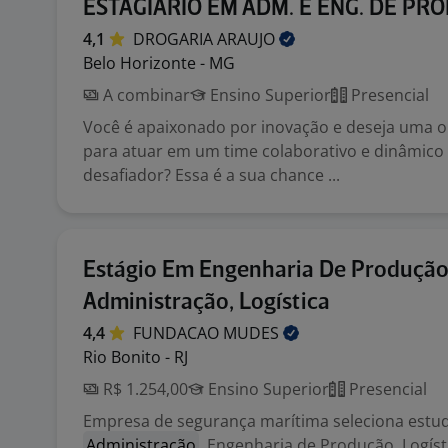
ESTAGIÁRIO EM ADM. E ENG. DE PR
4,1
DROGARIA
ARAUJO
Belo Horizonte - MG
A combinar
Ensino Superior
Presencial
Você é apaixonado por inovação e deseja uma 
para atuar em um time colaborativo e dinâmic
desafiador? Essa é a sua chance ...
Estágio Em Engenharia De Produção
Administração, Logística
4,4
FUNDACAO
MUDES
Rio Bonito - RJ
R$ 1.254,00
Ensino Superior
Presencial
Empresa de segurança marítima seleciona estu
Administração
, Engenharia de Produção, Logíst