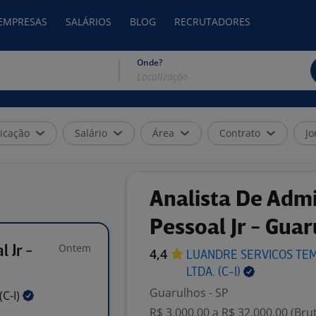
 EMPRESAS
SALÁRIOS
BLOG
RECRUTADORES
Onde?
icação
Salário
Área
Contrato
Jo
Analista De Adm
Pessoal Jr - Gua
Ontem
 Jr -
4,4
LUANDRE SERVICOS TE
LTDA.
(C-I)
Guarulhos - SP
(C-I)
R$ 3.000,00 a R$ 32.000,00 (Bru