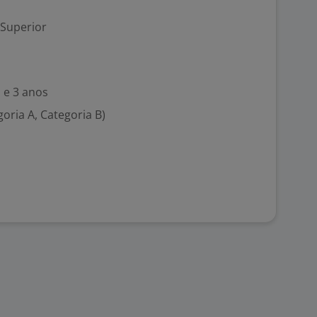
 Superior
 e 3 anos
goria A, Categoria B)