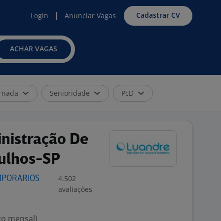
Cadastrar CV
Login
Anunciar Vagas
ACHAR VAGAS
rnada
Senioridade
PcD
inistração De
rulhos-SP
4.502
MPORARIOS
avaliações
to mensal)