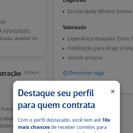
Exigências
Escolaridade Mínima: Ensino
ial
Valorizado
A ATIVIDADES:
trada, auxiliar no
Experiência desejada: Entre 1
Habilitação para dirigir (Cate
Veículo próprio
Ontem
Denunciar vaga
stração
Destaque seu perfil
para quem contrata
Presencial
trabalhar em
Com o perfil destacado, você tem até
10x
dade na posição
mais chances
de receber convites para