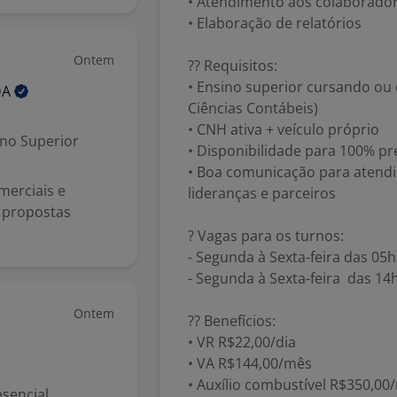
• Atendimento aos colaboradores
• Elaboração de relatórios
Ontem
?? Requisitos:
• Ensino superior cursando ou
DA
Ciências Contábeis)
• CNH ativa + veículo próprio
no Superior
• Disponibilidade para 100% pr
• Boa comunicação para atendi
merciais e
lideranças e parceiros
e propostas
? Vagas para os turnos:
- Segunda à Sexta-feira das 05
- Segunda à Sexta-feira das 14
Ontem
?? Benefícios:
• VR R$22,00/dia
• VA R$144,00/mês
• Auxílio combustível R$350,00
sencial