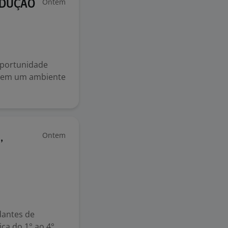
Ontem
ODUÇÃO
oportunidade
o em um ambiente
Ontem
,
dantes de
ica do 1° ao 4°