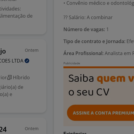
• Convênio médico e odontológ
tividades:
Alimentação de
?? Salário: A combinar
Número de vagas:
1
Tipo de contrato e Jornada:
Efe
Ontem
jo
Área Profissional:
Analista em 
ACOES
LTDA
ior
Híbrido
iário(a) de
o(a) e
Ontem
324