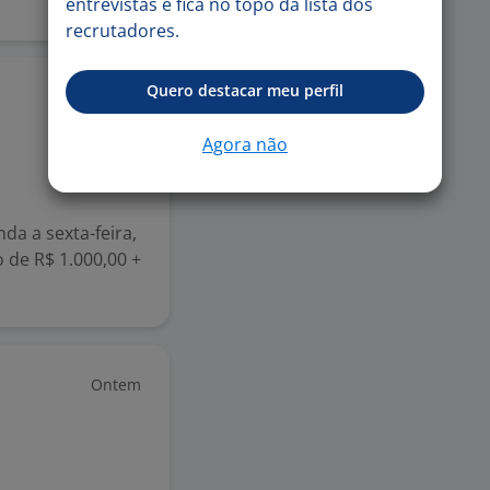
entrevistas e fica no topo da lista dos
recrutadores.
Quero destacar meu perfil
Ontem
Agora não
da a sexta-feira,
o de R$ 1.000,00 +
Ontem