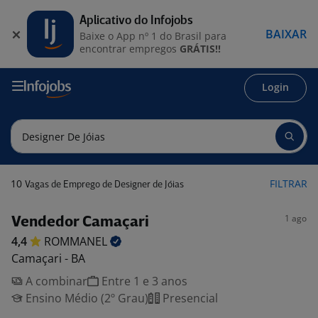
Aplicativo do Infojobs
BAIXAR
Baixe o App nº 1 do Brasil para
encontrar empregos
GRÁTIS!!
Login
10
FILTRAR
Vagas de Emprego de Designer de Jóias
1 ago
Vendedor Camaçari
4,4
ROMMANEL
Camaçari - BA
A combinar
Entre 1 e 3 anos
Ensino Médio (2º Grau)
Presencial