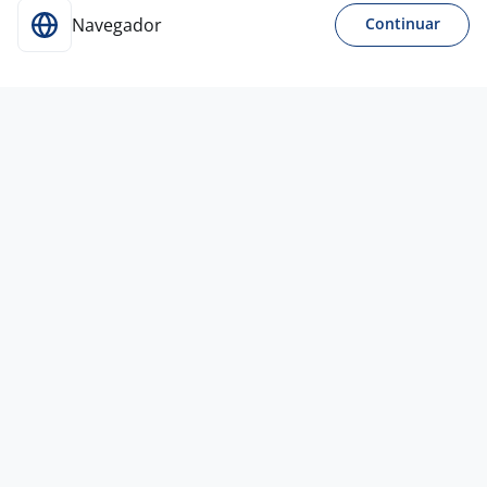
Navegador
Continuar
13 jul
SOLDADOR ARAME TUBULAR (FCAW)
ARAUTERM
Cachoeirinha - RS
A combinar
Entre 3 e 5 anos
Ensino Fundamental (1º grau)
Presencial
9 jul
Encanador Industrial
Tres T Eng. Mont. Ind.
Ltda
São José dos Pinhais - PR
R$ 3.000,00 a R$ 3.100,00
Entre 1 e 3 anos
Ensino Fundamental (1º grau)
Presencial