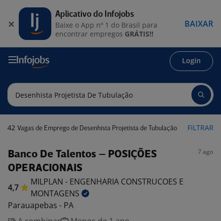
Aplicativo do Infojobs
BAIXAR
Baixe o App nº 1 do Brasil para
encontrar empregos
GRÁTIS!!
Login
42
FILTRAR
Vagas de Emprego de Desenhista Projetista de Tubulação
7 ago
Banco De Talentos – POSIÇÕES
OPERACIONAIS
MILPLAN - ENGENHARIA CONSTRUCOES E
4,7
MONTAGENS
Parauapebas - PA