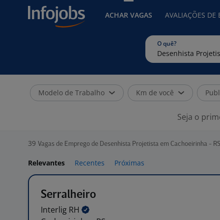
ACHAR VAGAS
AVALIAÇÕES DE
O quê?
Modelo de Trabalho
Km de você
Publ
Seja o prim
39
Vagas de Emprego de Desenhista Projetista em Cachoeirinha - R
Relevantes
Recentes
Próximas
Serralheiro
Interlig
RH