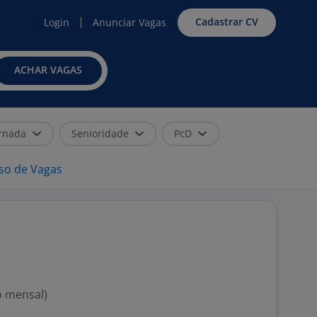
Cadastrar CV
Login
Anunciar Vagas
ACHAR VAGAS
rnada
Senioridade
PcD
iso de Vagas
o mensal)