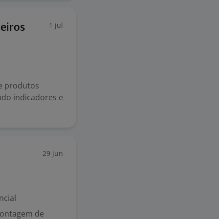
1 jul
eiros
de produtos
ndo indicadores e
29 jun
ncial
 Montagem de