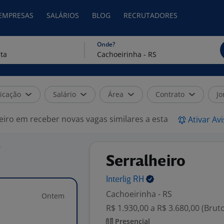
 EMPRESAS
SALÁRIOS
BLOG
RECRUTADORES
Onde?
icação
Salário
Área
Contrato
Jo
eiro em receber novas vagas similares a esta
Ativar Av
S
Serralheiro
Interlig
RH
Cachoeirinha - RS
Ontem
R$ 1.930,00 a R$ 3.680,00 (Brut
Presencial