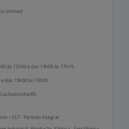
co Unimed.
h00 às 12h00 e das 13h00 às 17h15.
0 e das 13h00 às 15h00.
, Cachoeirinha/RS.
tivo – CLT - Período Integral
m Industrial, Produção, Fábrica - Serralheiria