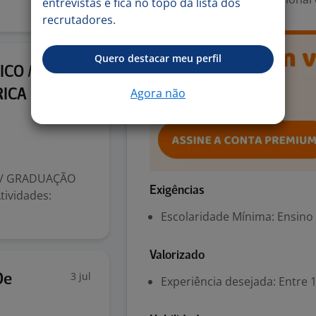
entrevistas e fica no topo da lista dos
recrutadores.
Quero destacar meu perfil
4 jul
ICO /
Agora não
RICA
 / GRADUAÇÃO
Exigências
ividades:
Escolaridade Mínima: Ensino
Valorizado
3 jul
De
Experiência desejada: Entre 1