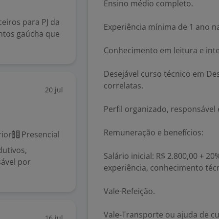
Ensino médio completo.
eiros para PJ da
Experiência mínima de 1 ano n
ntos gaúcha que
Conhecimento em leitura e int
Desejável curso técnico em De
correlatas.
20 jul
Perfil organizado, responsáve
Remuneração e benefícios:
ior
Presencial
utivos,
Salário inicial: R$ 2.800,00 + 
ável por
experiência, conhecimento técni
Vale-Refeição.
Vale-Transporte ou ajuda de cu
16 jul