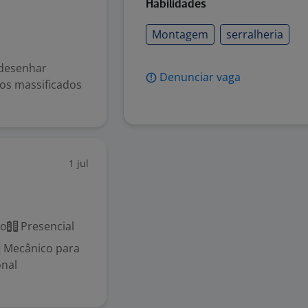
Habilidades
Montagem
serralheria
 desenhar
Denunciar vaga
os massificados
1 jul
co
Presencial
Mecânico para
onal