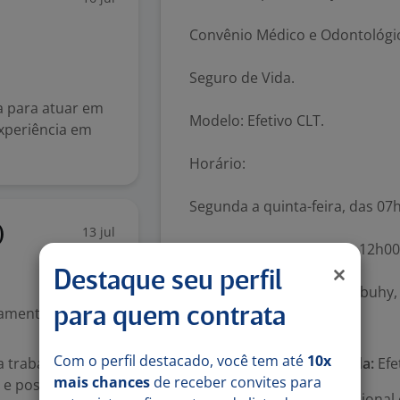
Convênio Médico e Odontológi
Seguro de Vida.
 para atuar em
Modelo: Efetivo CLT.
experiência em
Horário:
Segunda a quinta-feira, das 07
13 jul
)
Sexta-feira, das 07h00 às 12h0
Destaque seu perfil
Local: Presencial – Vila Imbuhy
mental (1º grau)
para quem contrata
Número de vagas:
1
Com o perfil destacado, você tem até
10x
a trabalhar em
Tipo de contrato e Jornada:
Efe
mais chances
de receber convites para
e possibilidade
Área Profissional:
Operacional e