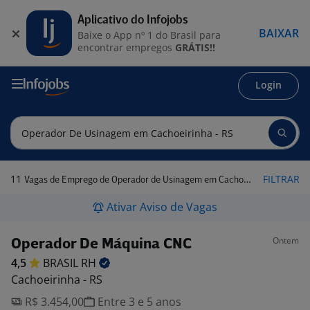
Aplicativo do Infojobs
BAIXAR
Baixe o App nº 1 do Brasil para
encontrar empregos
GRÁTIS!!
Login
11
FILTRAR
Vagas de Emprego de Operador de Usinagem em Cachoeirinha - RS
Ativar Aviso de Vagas
Ontem
Operador De Máquina CNC
4,5
BRASIL
RH
Cachoeirinha - RS
R$ 3.454,00
Entre 3 e 5 anos