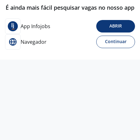
É ainda mais fácil pesquisar vagas no nosso app
App Infojobs
ABRIR
Navegador
Continuar
Para Candidatos
Acesse o site de empregos líder e se candidate a
vagas adequadas ao seu perfil de forma fácil e
rápida.