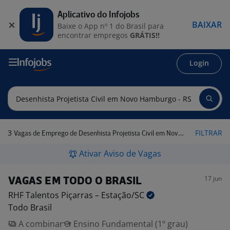
Aplicativo do Infojobs
BAIXAR
Baixe o App nº 1 do Brasil para
encontrar empregos
GRÁTIS!!
Login
3
FILTRAR
Vagas de Emprego de Desenhista Projetista Civil em Novo Hamburgo - RS
Ativar Aviso de Vagas
17 jun
VAGAS EM TODO O BRASIL
RHF Talentos Piçarras –
Estação/SC
Todo Brasil
A combinar
Ensino Fundamental (1º grau)