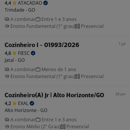
4,4
ATACADAO
Trindade - GO
A combinar
Entre 1 e 3 anos
Ensino Fundamental (1º grau)
Presencial
1 jul
Cozinheiro I - 01993/2026
4,6
FIESC
Jataí - GO
A combinar
Menos de 1 ano
Ensino Fundamental (1º grau)
Presencial
26 jun
Cozinheiro(A) Jr | Alto Horizonte/GO
4,2
EXAL
Alto Horizonte - GO
A combinar
Entre 1 e 3 anos
Ensino Médio (2º Grau)
Presencial