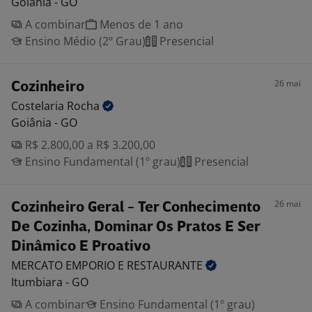
Goiânia - GO
A combinar
Menos de 1 ano
Ensino Médio (2º Grau)
Presencial
26 mai
Cozinheiro
Costelaria
Rocha
Goiânia - GO
R$ 2.800,00 a R$ 3.200,00
Ensino Fundamental (1º grau)
Presencial
26 mai
Cozinheiro Geral - Ter Conhecimento
De Cozinha, Dominar Os Pratos E Ser
Dinâmico E Proativo
MERCATO EMPORIO E
RESTAURANTE
Itumbiara - GO
A combinar
Ensino Fundamental (1º grau)