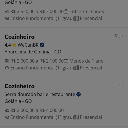
Goiânia - GO
R$ 2.520,00 a R$ 3.000,00
Entre 1 e 3 anos
Ensino Fundamental (1º grau)
Presencial
31 jul
Cozinheiro
4,4
WeCanBR
Aparecida de Goiânia - GO
R$ 2.000,00 a R$ 2.100,00
Menos de 1 ano
Ensino Fundamental (1º grau)
Presencial
17 jul
Cozinheiro
Serra dourada bar e
restaurante
Goiânia - GO
R$ 2.000,00 a R$ 4.000,00
Ensino Fundamental (1º grau)
Presencial