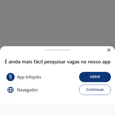
É ainda mais fácil pesquisar vagas no nosso app
App Infojobs
ABRIR
Navegador
Continuar