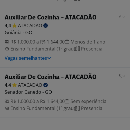
9 jul
Auxiliar De Cozinha - ATACADÃO
4,4
ATACADAO
Goiânia - GO
R$ 1.000,00 a R$ 1.644,00
Menos de 1 ano
Ensino Fundamental (1º grau)
Presencial
Vagas semelhantes
8 jul
Auxiliar De Cozinha - ATACADÃO
4,4
ATACADAO
Senador Canedo - GO
R$ 1.000,00 a R$ 1.644,00
Sem experiência
Ensino Fundamental (1º grau)
Presencial