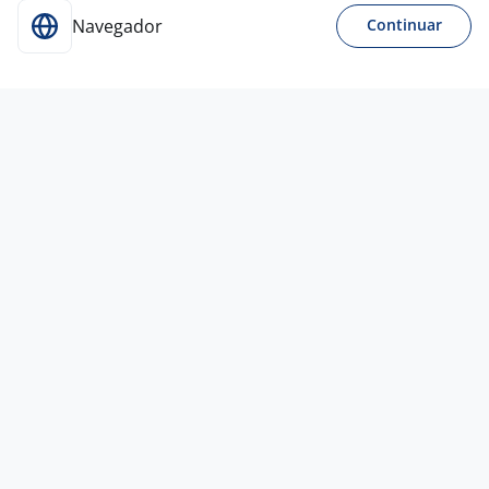
Navegador
Continuar
1 jun
Auxiliar De Cozinha - Montadora De
Pratos
iJapa
Belo Horizonte - MG
R$ 2.000,00
Sem experiência
Ensino Médio (2º Grau)
Presencial
1 jun
Serviços Gerais - Cozinha
Associação das Obras Pavonianas de
4,8