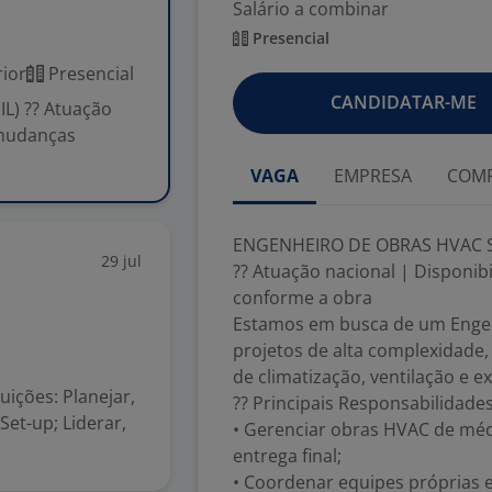
Salário a combinar
Presencial
ior
Presencial
CANDIDATAR-ME
L) ?? Atuação
 mudanças
VAGA
EMPRESA
COMP
ENGENHEIRO DE OBRAS HVAC SÊ
29 jul
?? Atuação nacional | Disponib
conforme a obra
Estamos em busca de um Engen
projetos de alta complexidade,
de climatização, ventilação e e
uições: Planejar,
?? Principais Responsabilidade
Set-up; Liderar,
• Gerenciar obras HVAC de méd
entrega final;
• Coordenar equipes próprias 