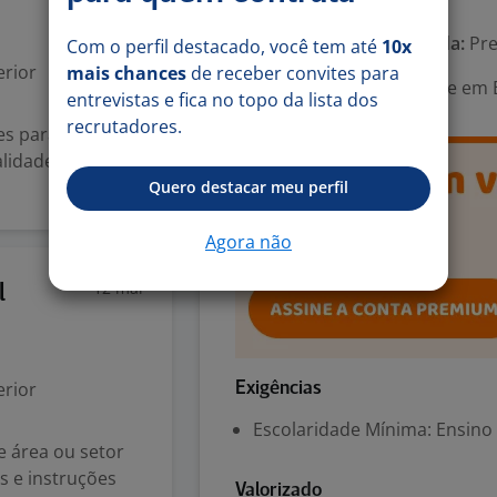
Tipo de contrato e Jornada:
Pre
Com o perfil destacado, você tem até
10x
rior
mais chances
de receber convites para
Área Profissional:
Gerente em E
entrevistas e fica no topo da lista dos
recrutadores.
es para as
lidade, elaborar
Quero destacar meu perfil
Agora não
12 mai
l
rior
Exigências
Escolaridade Mínima: Ensino
e área ou setor
s e instruções
Valorizado