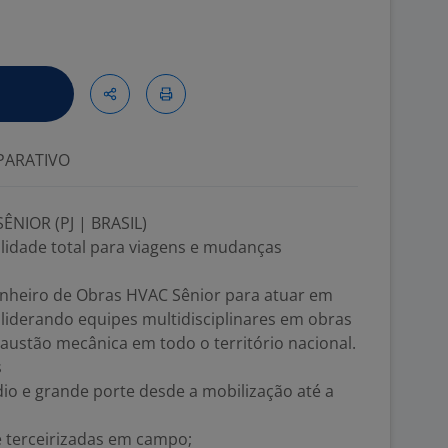
ARATIVO
NIOR (PJ | BRASIL)
ilidade total para viagens e mudanças
heiro de Obras HVAC Sênior para atuar em
 liderando equipes multidisciplinares em obras
xaustão mecânica em todo o território nacional.
s
io e grande porte desde a mobilização até a
e terceirizadas em campo;