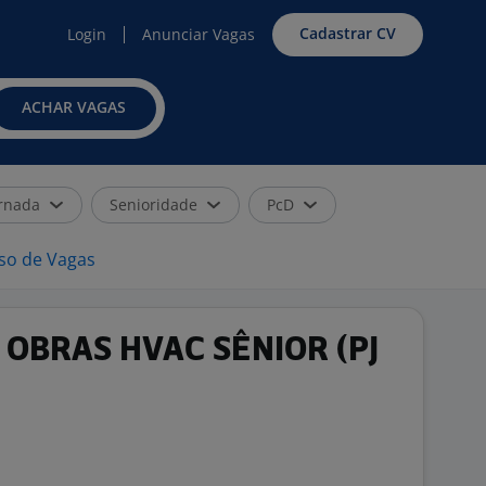
Cadastrar CV
Login
Anunciar Vagas
ACHAR VAGAS
rnada
Senioridade
PcD
iso de Vagas
OBRAS HVAC SÊNIOR (PJ