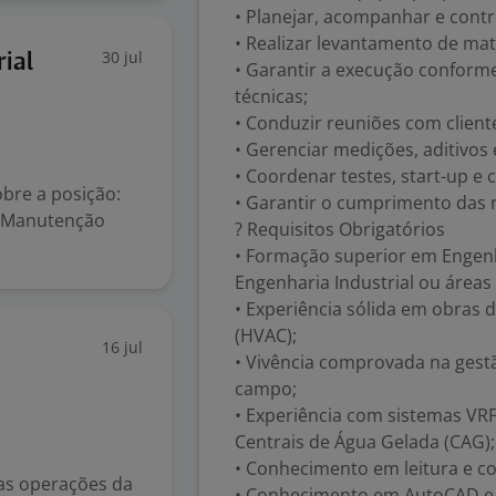
• Planejar, acompanhar e contr
• Realizar levantamento de mat
30 jul
ial
• Garantir a execução conform
técnicas;
• Conduzir reuniões com client
• Gerenciar medições, aditivos e
• Coordenar testes, start-up e
bre a posição:
• Garantir o cumprimento das 
e Manutenção
? Requisitos Obrigatórios
• Formação superior em Engen
Engenharia Industrial ou áreas 
• Experiência sólida em obras 
(HVAC);
16 jul
• Vivência comprovada na gest
campo;
• Experiência com sistemas VRF, 
Centrais de Água Gelada (CAG);
• Conhecimento em leitura e c
 as operações da
• Conhecimento em AutoCAD e 