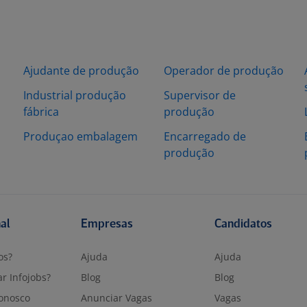
Ajudante de produção
Operador de produção
Industrial produção
Supervisor de
fábrica
produção
Produçao embalagem
Encarregado de
produção
nal
Empresas
Candidatos
os?
Ajuda
Ajuda
r Infojobs?
Blog
Blog
onosco
Anunciar Vagas
Vagas