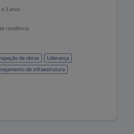
 e 3 anos
de residência
Inspeção de obras
Liderança
anejamento de infraestrutura