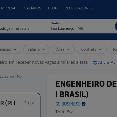
 EMPRESAS
SALÁRIOS
BLOG
RECRUTADORES
Onde?
icação
Salário
Área
Contrato
Jo
eiro em receber novas vagas similares a esta
Ativar Av
 Lourenço - MG
ENGENHEIRO DE 
| BRASIL)
4 ago
 (PJ |
GS
BUSINESS
Todo Brasil