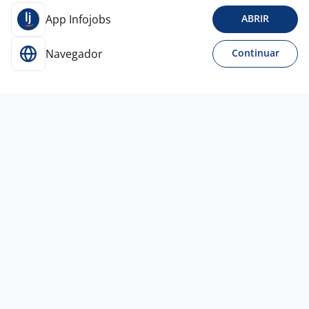
App Infojobs
ABRIR
Navegador
Continuar
Para Candidatos
Acesse o site de empregos líder e se candidate a
vagas adequadas ao seu perfil de forma fácil e
rápida.