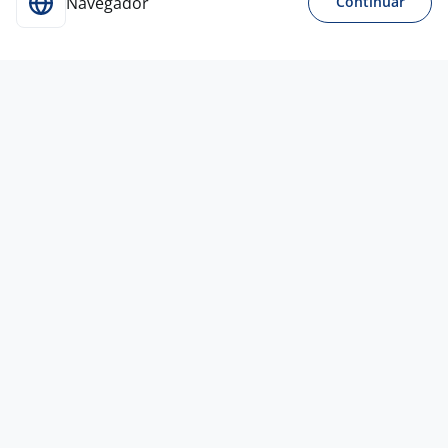
Navegador
Continuar
Para Candidatos
Acesse o site de empregos líder e se candidate a
vagas adequadas ao seu perfil de forma fácil e
rápida.