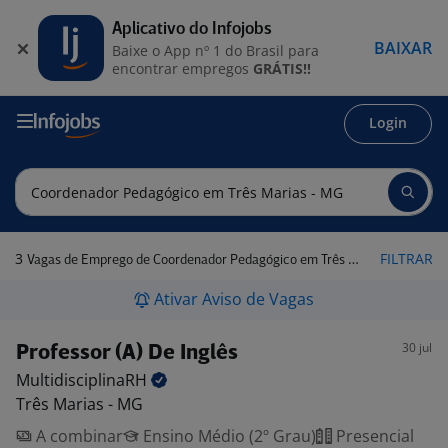
Aplicativo do Infojobs
BAIXAR
Baixe o App nº 1 do Brasil para
encontrar empregos
GRÁTIS!!
Login
3
FILTRAR
Vagas de Emprego de Coordenador Pedagógico em Três Marias - MG
Ativar Aviso de Vagas
30 jul
Professor (A) De Inglês
MultidisciplinaRH
Três Marias - MG
A combinar
Ensino Médio (2º Grau)
Presencial