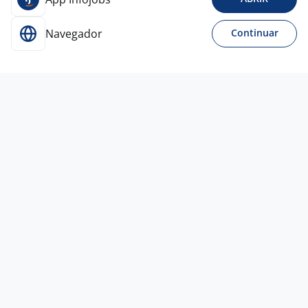
Navegador
Continuar
Para Candidatos
Acesse o site de empregos líder e se candidate a
vagas adequadas ao seu perfil de forma fácil e
rápida.