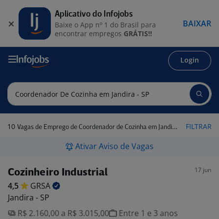
Aplicativo do Infojobs
BAIXAR
Baixe o App nº 1 do Brasil para
encontrar empregos
GRÁTIS!!
Login
10
FILTRAR
Vagas de Emprego de Coordenador de Cozinha em Jandira - SP
Ativar Aviso de Vagas
17 jun
Cozinheiro Industrial
4,5
GRSA
Jandira - SP
R$ 2.160,00 a R$ 3.015,00
Entre 1 e 3 anos