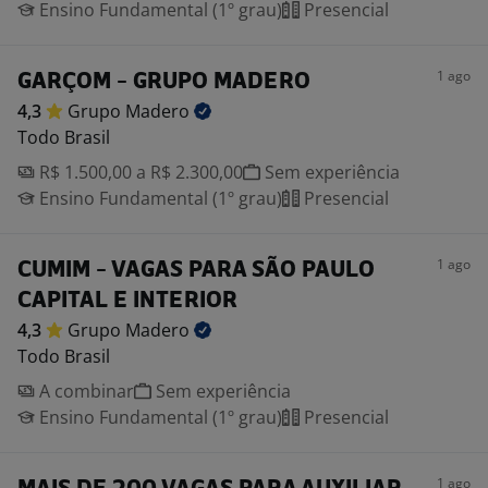
Ensino Fundamental (1º grau)
Presencial
1 ago
GARÇOM - GRUPO MADERO
4,3
Grupo
Madero
Todo Brasil
R$ 1.500,00 a R$ 2.300,00
Sem experiência
Ensino Fundamental (1º grau)
Presencial
1 ago
CUMIM - VAGAS PARA SÃO PAULO
CAPITAL E INTERIOR
4,3
Grupo
Madero
Todo Brasil
A combinar
Sem experiência
Ensino Fundamental (1º grau)
Presencial
1 ago