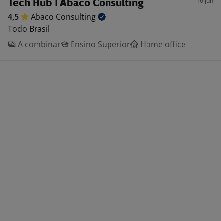
16 jun
Tech Hub | Ábaco Consulting
4,5
Abaco
Consulting
Todo Brasil
A combinar
Ensino Superior
Home office