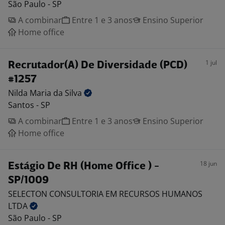
São Paulo - SP
A combinar
Entre 1 e 3 anos
Ensino Superior
Home office
1 jul
Recrutador(A) De Diversidade (PCD)
#1257
Nilda Maria da
Silva
Santos - SP
A combinar
Entre 1 e 3 anos
Ensino Superior
Home office
18 jun
Estágio De RH (Home Office ) -
SP/1009
SELECTON CONSULTORIA EM RECURSOS HUMANOS
LTDA
São Paulo - SP