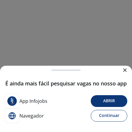
É ainda mais fácil pesquisar vagas no nosso app
App Infojobs
ABRIR
Navegador
Continuar