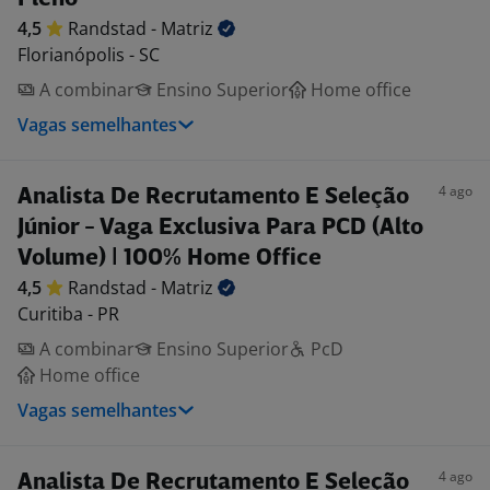
4,5
Randstad -
Matriz
Florianópolis - SC
A combinar
Ensino Superior
Home office
Vagas semelhantes
4 ago
Analista De Recrutamento E Seleção
Júnior - Vaga Exclusiva Para PCD (Alto
Volume) | 100% Home Office
4,5
Randstad -
Matriz
Curitiba - PR
A combinar
Ensino Superior
PcD
Home office
Vagas semelhantes
4 ago
Analista De Recrutamento E Seleção