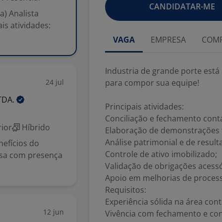
CANDIDATAR-ME
a) Analista
is atividades:
VAGA
EMPRESA
COMP
Industria de grande porte está
24 jul
para compor sua equipe!
TDA.
Principais atividades:
Conciliação e fechamento contá
ior
Híbrido
Elaboração de demonstrações f
Análise patrimonial e de result
efícios do
Controle de ativo imobilizado;
esa com presença
Validação de obrigações acessó
Apoio em melhorias de processo
Requisitos:
Experiência sólida na área cont
12 jun
Vivência com fechamento e conc