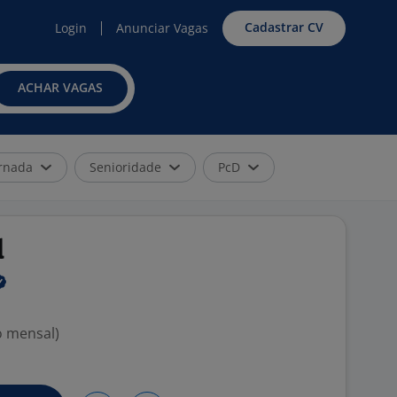
Cadastrar CV
Login
Anunciar Vagas
ACHAR VAGAS
rnada
Senioridade
PcD
l
o mensal)