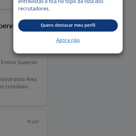
entrevistas e fica no topo da lista dos
recrutadores.
22 jun
Quero destacar meu perfil
pervisor
Agora não
Ensino Superior
inistrativo Área
es contábeis
16 jun