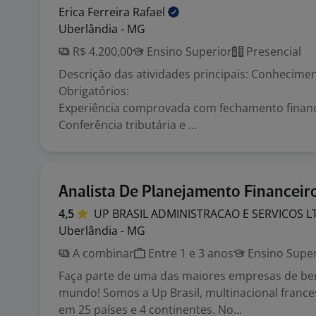
Erica Ferreira
Rafael
Uberlândia - MG
R$ 4.200,00
Ensino Superior
Presencial
Descrição das atividades principais: Conhecime
Obrigatórios:
Experiência comprovada com fechamento finan
Conferência tributária e ...
Analista De Planejamento Financeir
4,5
UP BRASIL ADMINISTRACAO E SERVICOS
L
Uberlândia - MG
A combinar
Entre 1 e 3 anos
Ensino Super
Faça parte de uma das maiores empresas de ben
mundo! Somos a Up Brasil, multinacional franc
em 25 países e 4 continentes. No...