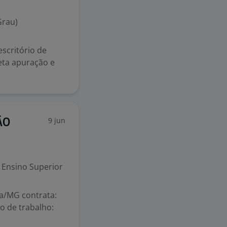
Grau)
scritório de
reta apuração e
9 jun
ÃO
Ensino Superior
a/MG contrata:
o de trabalho: