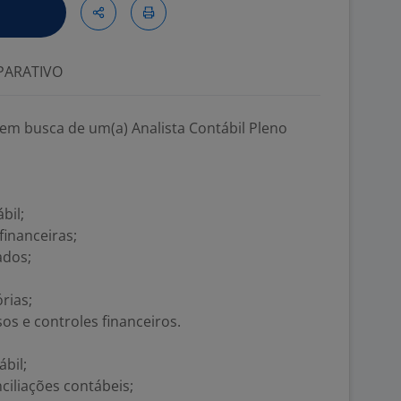
ARATIVO
 em busca de um(a) Analista Contábil Pleno
bil;
inanceiras;
ados;
rias;
s e controles financeiros.
ábil;
iliações contábeis;