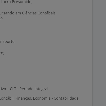
 Lucro Presumido;
ursando em Ciências Contábeis.
00
ansporte;
co;
h
tivo – CLT - Período Integral
ontábil, Finanças, Economia - Contabilidade