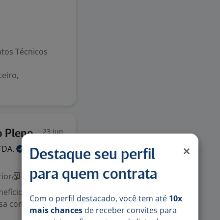
ntos Técnicos
ceiro,
23 jun
o Pleno
TDA.
Destaque seu perfil
para quem contrata
ior
Híbrido
efícios do
Com o perfil destacado, você tem até
10x
esa com presença
mais chances
de receber convites para