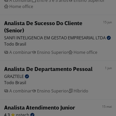
A combinar
Entre 3 e 5 anos
Ensino Superior
Home office
15 jun
Analista De Sucesso Do Cliente
(Senior)
SANFI INTELIGENCIA EM GESTAO EMPRESARIAL
LTDA
Todo Brasil
A combinar
Ensino Superior
Home office
1 jun
Analista De Departamento Pessoal
GRAZTELE
Todo Brasil
A combinar
Ensino Superior
Híbrido
15 mai
Analista Atendimento Junior
4,3
nstech