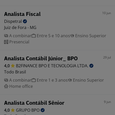
10 jun
Analista Fiscal
Dispetral
Juiz de Fora - MG
A combinar
Entre 5 e 10 anos
Ensino Superior
Presencial
29 jul
Analista Contábil Júnior_ BPO
4,0
B2FINANCE BPO E TECNOLOGIA
LTDA.
Todo Brasil
A combinar
Entre 1 e 3 anos
Ensino Superior
Home office
9 jun
Analista Contábil Sênior
4,0
GRUPO
BPO