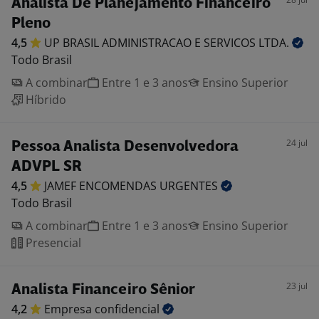
Analista De Planejamento Financeiro
Pleno
4,5
UP BRASIL ADMINISTRACAO E SERVICOS
LTDA.
Todo Brasil
A combinar
Entre 1 e 3 anos
Ensino Superior
Híbrido
24 jul
Pessoa Analista Desenvolvedora
ADVPL SR
4,5
JAMEF ENCOMENDAS
URGENTES
Todo Brasil
A combinar
Entre 1 e 3 anos
Ensino Superior
Presencial
23 jul
Analista Financeiro Sênior
4,2
Empresa
confidencial