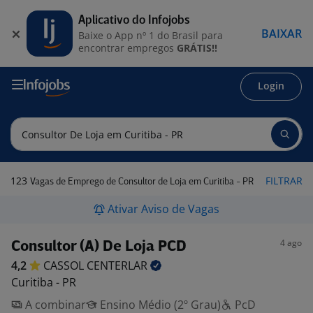
Aplicativo do Infojobs
BAIXAR
Baixe o App nº 1 do Brasil para
encontrar empregos
GRÁTIS!!
Login
123
FILTRAR
Vagas de Emprego de Consultor de Loja em Curitiba - PR
Ativar Aviso de Vagas
4 ago
Consultor (A) De Loja PCD
4,2
CASSOL
CENTERLAR
Curitiba - PR
A combinar
Ensino Médio (2º Grau)
PcD