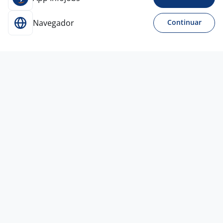
Navegador
Continuar
31 jul
Vendedor(A) De Loja
Distribox
Curitiba - PR
A combinar
Ensino Médio (2º Grau)
Presencial
29 jul
VENDEDOR (LOJA CURITIBA - PR)
4,1
ALO
BEBE
Curitiba - PR