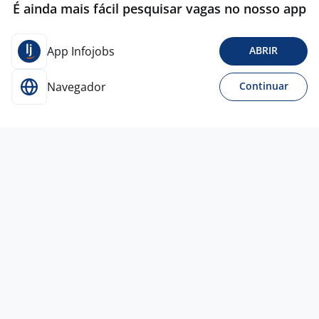
É ainda mais fácil pesquisar vagas no nosso app
App Infojobs
ABRIR
Navegador
Continuar
28 jul
Vendedor Deveiculos
SPAÇO
VEICULOS
Campinas - SP
A combinar
Entre 1 e 3 anos
Ensino Médio (2º Grau)
Presencial