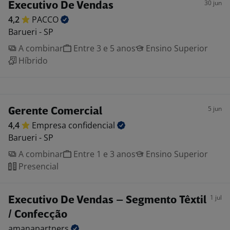
30 jun
Executivo De Vendas
4,2
PACCO
Barueri - SP
A combinar
Entre 3 e 5 anos
Ensino Superior
Híbrido
5 jun
Gerente Comercial
4,4
Empresa
confidencial
Barueri - SP
A combinar
Entre 1 e 3 anos
Ensino Superior
Presencial
1 jul
Executivo De Vendas – Segmento Têxtil
/ Confecção
amanapartners