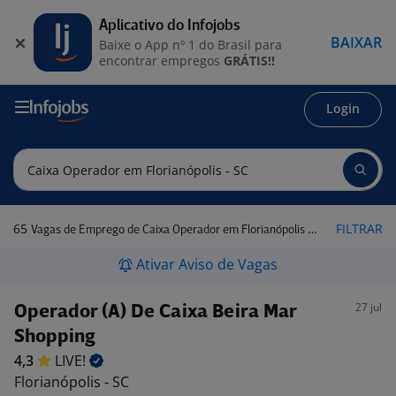
Aplicativo do Infojobs
BAIXAR
Baixe o App nº 1 do Brasil para
encontrar empregos
GRÁTIS!!
Login
65
FILTRAR
Vagas de Emprego de Caixa Operador em Florianópolis - SC
Ativar Aviso de Vagas
27 jul
Operador (A) De Caixa Beira Mar
Shopping
4,3
LIVE!
Florianópolis - SC