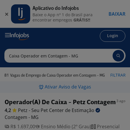
Aplicativo do Infojobs
BAIXAR
Baixe o App nº 1 do Brasil para
encontrar empregos
GRÁTIS!!
Login
81
FILTRAR
Vagas de Emprego de Caixa Operador em Contagem - MG
Ativar Aviso de Vagas
3 ago
Operador(A) De Caixa - Petz Contagem
4,2
Petz - Seu Pet Center de
Estimação
Contagem - MG
R$ 1.697,00
Ensino Médio (2º Grau)
Presencial