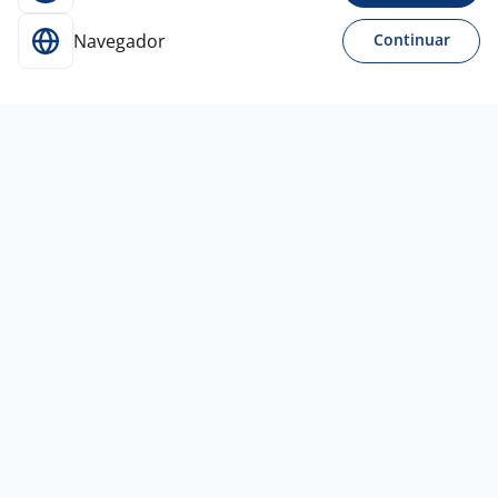
Navegador
Continuar
Para Candidatos
Acesse o site de empregos líder e se candidate a
vagas adequadas ao seu perfil de forma fácil e
rápida.