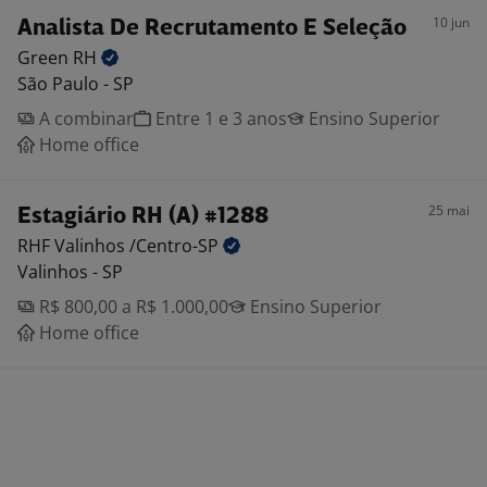
10 jun
Analista De Recrutamento E Seleção
Green
RH
São Paulo - SP
A combinar
Entre 1 e 3 anos
Ensino Superior
Home office
25 mai
Estagiário RH (A) #1288
RHF Valinhos
/Centro-SP
Valinhos - SP
R$ 800,00 a R$ 1.000,00
Ensino Superior
Home office