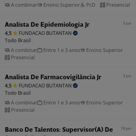
A combinar
Ensino Superior
PcD
Presencial
3 jun
Analista De Epidemiologia Jr
4,5
FUNDACAO
BUTANTAN
Todo Brasil
A combinar
Entre 1 e 3 anos
Ensino Superior
Presencial
3 jun
Analista De Farmacovigilância Jr
4,5
FUNDACAO
BUTANTAN
Todo Brasil
A combinar
Entre 1 e 3 anos
Ensino Superior
Presencial
18 jun
Banco De Talentos: Supervisor(A) De