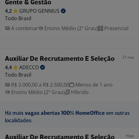
Gente & Gestão
4,2
GRUPO
GENNIUS
Todo Brasil
A combinar
Ensino Médio (2º Grau)
Presencial
27 mai
Auxiliar De Recrutamento E Seleção
4,4
ADECCO
Todo Brasil
R$ 2.000,00 a R$ 2.500,00
Menos de 1 ano
Ensino Médio (2º Grau)
Híbrido
Há mais
vagas abertas 100% HomeOffice
em outras
localidades:
Hoje
Auxiliar De Recrutamento E Seleção