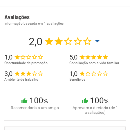
trabalhista. Atendimento a empresas de todo o porto. Do
MEI ao lucro.
Avaliações
Informação baseada em
1
avaliações
2,0
1,0
5,0
Oportunidade de promoção
Conciliação com a vida familiar
3,0
1,0
Ambiente de trabalho
Benefícios
100
100
%
%
Recomendaria a um amigo
Aprovam a diretoria (de 1
avaliações)