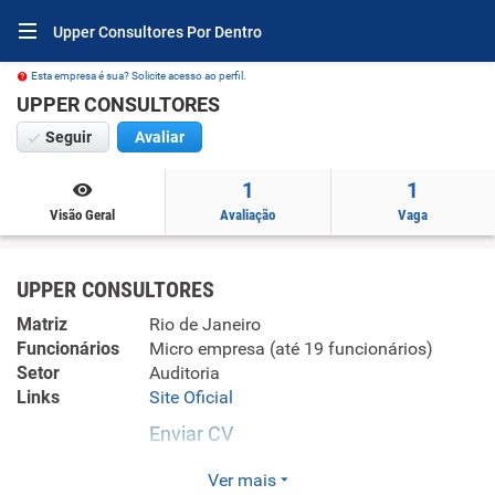
Upper Consultores Por Dentro
Esta empresa é sua? Solicite acesso ao perfil.
UPPER CONSULTORES
Seguir
Avaliar
1
1
Visão Geral
Avaliação
Vaga
UPPER CONSULTORES
Matriz
Rio de Janeiro
Funcionários
Micro empresa (até 19 funcionários)
Setor
Auditoria
Links
Site Oficial
Enviar CV
Escritório voltado para assessoria contábil, fiscal e
Ver mais