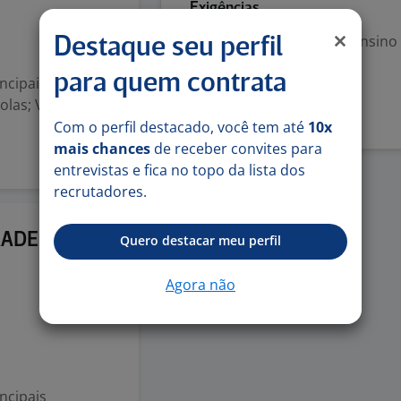
Exigências
Escolaridade Mínima: Ensino
Destaque seu perfil
para quem contrata
ncipais
Denunciar vaga
olas; Verificação
Com o perfil destacado, você tem até
10x
mais chances
de receber convites para
entrevistas e fica no topo da lista dos
recrutadores.
1 jul
RADE
Quero destacar meu perfil
Agora não
ncipais