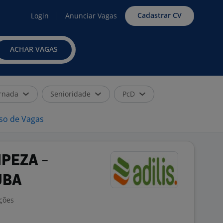
Cadastrar CV
Login
Anunciar Vagas
ACHAR VAGAS
rnada
Senioridade
PcD
iso de Vagas
MPEZA -
UBA
ações