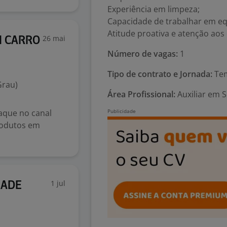
Experiência em limpeza;
Capacidade de trabalhar em eq
Atitude proativa e atenção aos 
26 mai
M CARRO
Número de vagas:
1
Tipo de contrato e Jornada:
Tem
Grau)
Área Profissional:
Auxiliar em S
aque no canal
rodutos em
1 jul
RADE