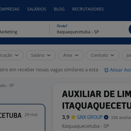
 EMPRESAS
SALÁRIOS
BLOG
RECRUTADORES
Onde?
icação
Salário
Área
Contrato
Jo
eiro em receber novas vagas similares a esta
Ativar Av
uba - SP
AUXILIAR DE LI
ITAQUAQUECET
29 mai
ECETUBA
3,9
338 avali
GNX
GROUP
Itaquaquecetuba - SP