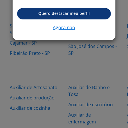
Quero destacar meu perfil
Santana de Parnaíba -
Barueri - SP
Agora não
SP
Hortolândia - SP
Cajamar - SP
São José dos Campos -
Ribeirão Preto - SP
SP
Auxiliar de Artesanato
Auxiliar de Banho e
Tosa
Auxiliar de produção
Auxiliar de escritório
Auxiliar de cozinha
Auxiliar de
enfermagem