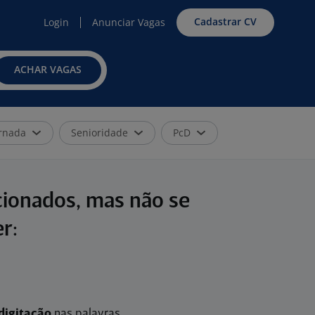
Cadastrar CV
Login
Anunciar Vagas
ACHAR VAGAS
rnada
Senioridade
PcD
cionados, mas não se
r:
digitação
nas palavras