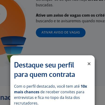
buscadas.
Ative um aviso de vagas com os crit
buscando e te avisaremos quando novas
ATIVAR AVISO DE VAGAS
Destaque seu perfil
para quem contrata
Com o perfil destacado, você tem até
10x
mais chances
de receber convites para
onadas
entrevistas e fica no topo da lista dos
recrutadores.