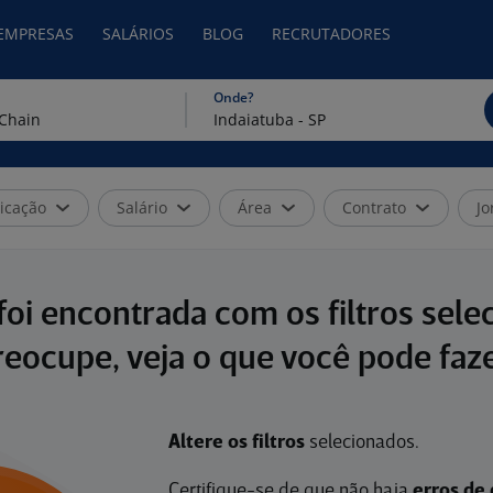
 EMPRESAS
SALÁRIOS
BLOG
RECRUTADORES
Onde?
icação
Salário
Área
Contrato
Jo
oi encontrada com os filtros sele
reocupe, veja o que você pode faze
Altere os filtros
selecionados.
Certifique-se de que não haja
erros de 