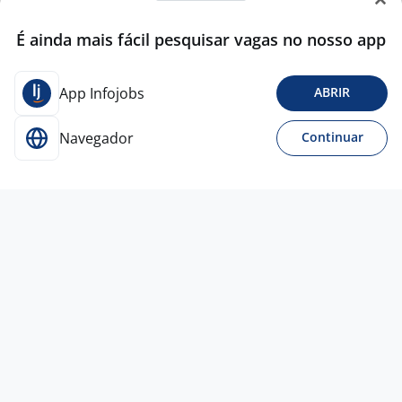
É ainda mais fácil pesquisar vagas no nosso app
App Infojobs
ABRIR
Navegador
Continuar
27 mai
Auxiliar Administrativo
Marinel -
Cofremat
São Bernardo do Campo - SP
R$ 2.100,00 a R$ 2.500,00
Curso extra-curricular / Profissionalizante