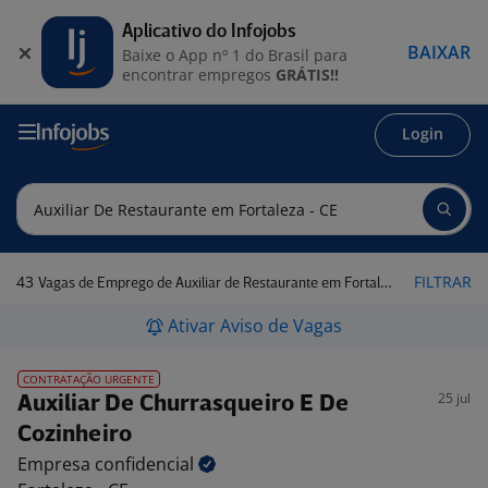
Aplicativo do Infojobs
BAIXAR
Baixe o App nº 1 do Brasil para
encontrar empregos
GRÁTIS!!
Login
43
FILTRAR
Vagas de Emprego de Auxiliar de Restaurante em Fortaleza - CE
Ativar Aviso de Vagas
CONTRATAÇÃO URGENTE
25 jul
Auxiliar De Churrasqueiro E De
Cozinheiro
Empresa
confidencial