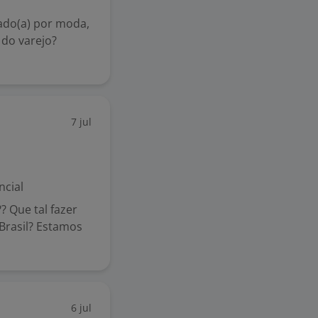
ado(a) por moda,
do varejo?
7 jul
ncial
? Que tal fazer
Brasil? Estamos
6 jul