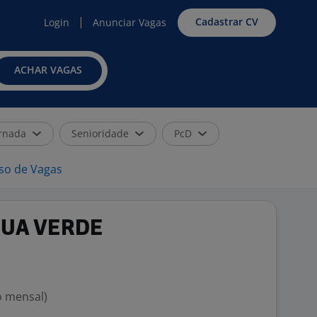
Cadastrar CV
Login
Anunciar Vagas
ACHAR VAGAS
rnada
Senioridade
PcD
iso de Vagas
GUA VERDE
o mensal)