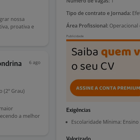
Número de vagas:
1
Tipo de contrato e Jornada:
Efe
grar nossa
Área Profissional:
Operacional 
va, proativa e
6 ago
ondrina
 (2º Grau)
maior
Exigências
recendo a melhor
Escolaridade Mínima: Ensino
Valorizado