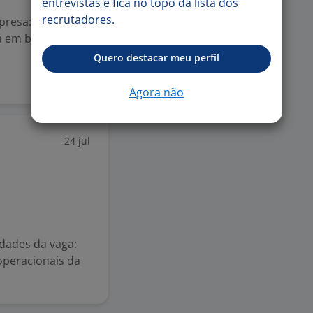
entrevistas e fica no topo da lista dos
recrutadores.
presa: Up
á em busca de
Quero destacar meu perfil
Agora não
24 jul
idades da vaga:
operacionais da