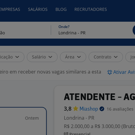
 EMPRESAS
SALÁRIOS
BLOG
RECRUTADORES
Onde?
icação
Salário
Área
Contrato
Jo
eiro em receber novas vagas similares a esta
Ativar Av
ATENDENTE - A
3,8
16 avaliações
Miashop
Londrina - PR
Ontem
R$ 2.000,00 a R$ 3.000,00 (Brut
Presencial