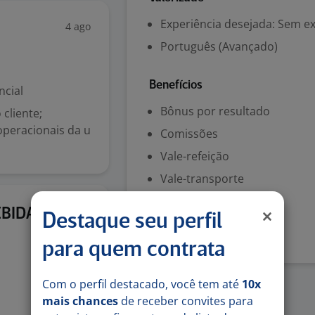
Experiência desejada: Sem e
4 ago
Português (Avançado)
Benefícios
ncial
Bônus por resultado
 cliente;
operacionais da u
Comissões
Vale-refeição
Vale-transporte
4 ago
BIDAS -
Denunciar vaga
Destaque seu perfil
para quem contrata
Com o perfil destacado, você tem até
10x
mais chances
de receber convites para