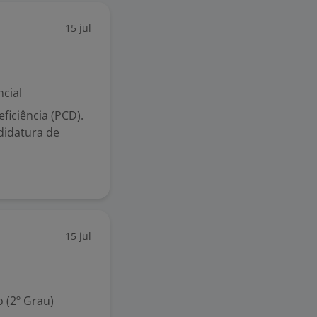
15 jul
cial
iciência (PCD).
didatura de
15 jul
 (2º Grau)