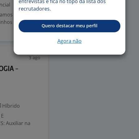
entrevistas e fica no topo da lista dos
ncial
recrutadores.
ramos isso
nhos claros para
Quero destacar meu perfil
Agora não
3 ago
GIA -
Híbrido
 E
 Auxiliar na
.