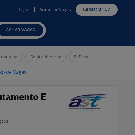
Cadastrar CV
Login
Anunciar Vagas
ACHAR VAGAS
rnada
Senioridade
PcD
iso de Vagas
rutamento E
ções