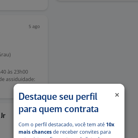
5 ago
Grau)
4h40 às 23h00
 de assiduidade:
Destaque seu perfil
para quem contrata
4 ago
Jr
Com o perfil destacado, você tem até
10x
mais chances
de receber convites para