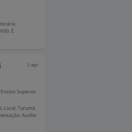
Horário
h00. É
2 ago
l
Ensino Superior
 Local: Tarumã
mentação; Auxílio