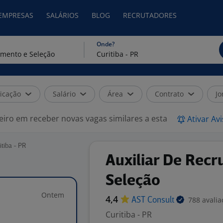
 EMPRESAS
SALÁRIOS
BLOG
RECRUTADORES
Onde?
icação
Salário
Área
Contrato
Jo
eiro em receber novas vagas similares a esta
Ativar Av
tiba - PR
Auxiliar De Rec
Seleção
Ontem
4,4
788 avalia
AST
Consult
Curitiba - PR