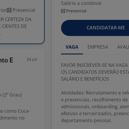
Salário a combinar
ior
Presencial
Presencial
ER CERTEZA DA
 CIENTES DE
CANDIDATAR-ME
.
VAGA
EMPRESA
AVAL
24 jul
nto E
FAVOR INSCREVER-SE NA VAGA
OS CANDIDATOS DEVERÃO ESTA
SALÁRIO E BENEFÍCIOS
Atividades: Recrutamento e sele
 (2º Grau)
e presenciais, recolhimento 
admissionais, onboarding, ate
cas como Coca-
efetivos e terceirizados, preen
ndimento no
departamento pessoal.