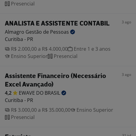
Presencial
3 ago
ANALISTA E ASSISTENTE CONTABIL
Almagro Gestão de
Pessoas
Curitiba - PR
R$ 2.000,00 a R$ 4.000,00
Entre 1 e 3 anos
Ensino Superior
Presencial
3 ago
Assistente Financeiro (Necessário
Excel Avançado)
4,2
EWAVE DO
BRASIL
Curitiba - PR
R$ 3.000,00 a R$ 35.000,00
Ensino Superior
Presencial
31 jul