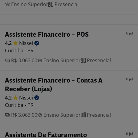
Ensino Superior
Presencial
6 jul
Assistente Financeiro - POS
4,2
Nissei
Curitiba - PR
R$ 3.063,00
Ensino Superior
Presencial
6 jul
Assistente Financeiro - Contas A
Receber (Lojas)
4,2
Nissei
Curitiba - PR
R$ 3.063,00
Ensino Superior
Presencial
6 jul
Assistente De Faturamento