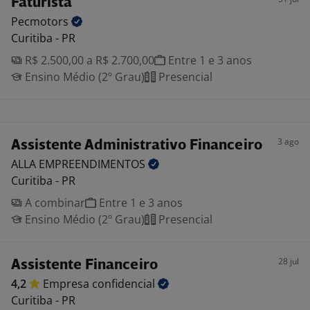
Faturista
Pecmotors
Curitiba - PR
R$ 2.500,00 a R$ 2.700,00
Entre 1 e 3 anos
Ensino Médio (2º Grau)
Presencial
3 ago
Assistente Administrativo Financeiro
ALLA
EMPREENDIMENTOS
Curitiba - PR
A combinar
Entre 1 e 3 anos
Ensino Médio (2º Grau)
Presencial
28 jul
Assistente Financeiro
4,2
Empresa
confidencial
Curitiba - PR