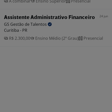
A combinar
Ensino Superior
Presencial
24 jun
Assistente Administrativo Financeiro
GS Gestão de
Talentos
Curitiba - PR
R$ 2.300,00
Ensino Médio (2º Grau)
Presencial