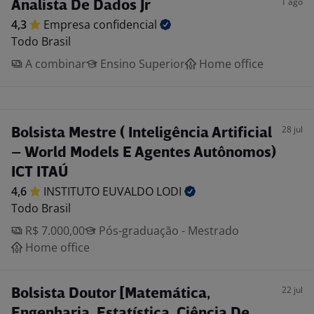
1 ago
Analista De Dados Jr
4,3
Empresa
confidencial
Todo Brasil
A combinar
Ensino Superior
Home office
28 jul
Bolsista Mestre ( Inteligência Artificial
– World Models E Agentes Autônomos)
ICT ITAÚ
4,6
INSTITUTO EUVALDO
LODI
Todo Brasil
R$ 7.000,00
Pós-graduação - Mestrado
Home office
22 jul
Bolsista Doutor [Matemática,
Engenharia, Estatística, Ciência De