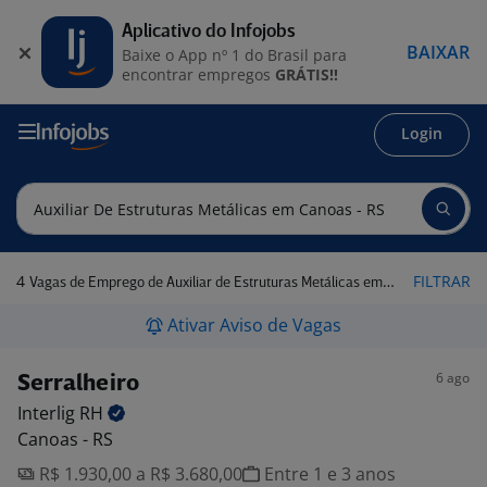
Aplicativo do Infojobs
BAIXAR
Baixe o App nº 1 do Brasil para
encontrar empregos
GRÁTIS!!
Login
4
FILTRAR
Vagas de Emprego de Auxiliar de Estruturas Metálicas em Canoas - RS
Ativar Aviso de Vagas
6 ago
Serralheiro
Interlig
RH
Canoas - RS
R$ 1.930,00 a R$ 3.680,00
Entre 1 e 3 anos