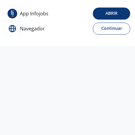
App Infojobs
ABRIR
Navegador
Continuar
Para Candidatos
Acesse o site de empregos líder e se candidate a
vagas adequadas ao seu perfil de forma fácil e
rápida.