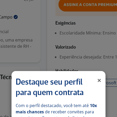
Campo
Exigências
ncial
Escolaridade Mínima: Ensino
po, uma empresa
sistente de RH -
Valorizado
Experiência desejada: Entre 1
Habilidades
23 jul
 Técnico
Destaque seu perfil
análise de dados
Microsoft
para quem contrata
Denunciar vaga
Com o perfil destacado, você tem até
10x
mais chances
de receber convites para
o de acidentes e