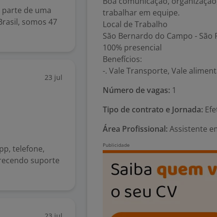
Boa comunicação, organização, 
r parte de uma
trabalhar em equipe.
Brasil, somos 47
Local de Trabalho
São Bernardo do Campo - São 
100% presencial
Benefícios:
-. Vale Transporte, Vale alime
23 jul
Número de vagas:
1
Tipo de contrato e Jornada:
Efe
Área Profissional:
Assistente e
pp, telefone,
erecendo suporte
23 jul