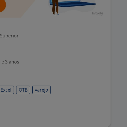
 Superior
 e 3 anos
 Excel
OTB
varejo