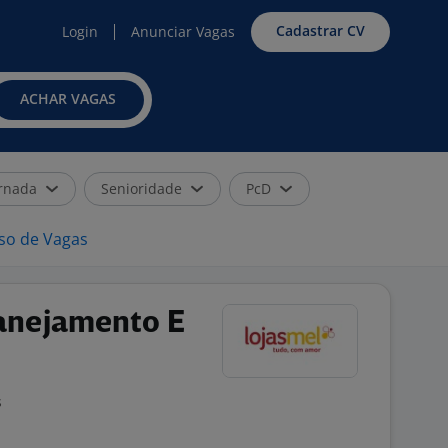
Cadastrar CV
Login
Anunciar Vagas
ACHAR VAGAS
rnada
Senioridade
PcD
iso de Vagas
lanejamento E
s