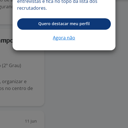
entrevistas e fica no topo da lista dos
egurança nos
recrutadores.
Quero destacar meu perfil
Agora não
1 jul
Campo
 (2º Grau)
 organizar e
los no centro de
11 jun