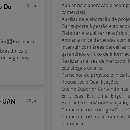
Apoiar na elaboração e acomp
31 jul
o Do
comerciais;
Auxiliar na elaboração de pro
Dar suporte à gestão e ao ac
Elaborar e atualizar relatórios
Apoiar a força de vendas com i
ior
Presencial
Interagir com áreas parceiras, 
laboradores e
garantindo o fluxo de informaç
s de segurança
Realizar análises de mercado, 
estratégias da área;
Participar de projetos e iniciat
Requisitos e Qualificações
Ensino Superior Cursando nas 
Empresas , Economia, Engenha
29 jul
- UAN
Excel intermediário/Avançado;
Conhecimento com gestão de OT
Conhecimento na ferramenta 
diferencial;