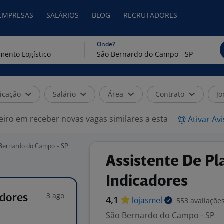
 EMPRESAS
SALÁRIOS
BLOG
RECRUTADORES
Onde?
icação
Salário
Área
Contrato
Jo
eiro em receber novas vagas similares a esta
Ativar Av
 Bernardo do Campo - SP
Assistente De P
Indicadores
3 ago
adores
4,1
553 avaliaçõe
lojasmel
São Bernardo do Campo - SP