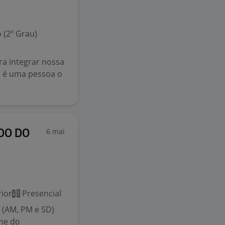
 (2º Grau)
ra integrar nossa
 é uma pessoa o
6 mai
RDO DO
ior
Presencial
 (AM, PM e SD)
me do