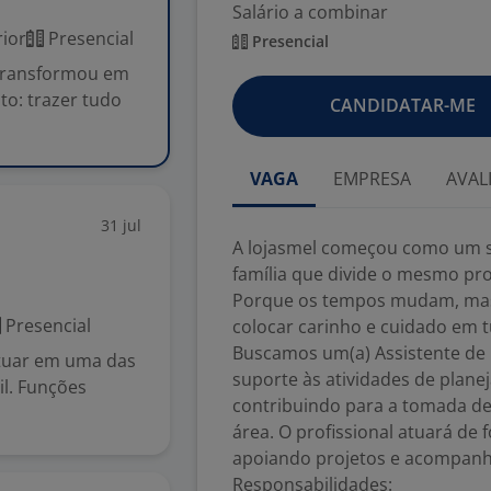
Salário a combinar
ior
Presencial
Presencial
 transformou em
o: trazer tudo
CANDIDATAR-ME
VAGA
EMPRESA
AVAL
31 jul
A lojasmel começou como um s
família que divide o mesmo pro
Porque os tempos mudam, mas 
Presencial
colocar carinho e cuidado em t
Buscamos um(a) Assistente de 
atuar em uma das
suporte às atividades de plan
l. Funções
contribuindo para a tomada de 
área. O profissional atuará de
apoiando projetos e acompanh
Responsabilidades: