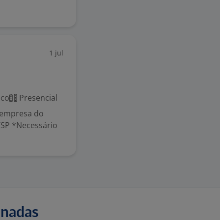
1 jul
ico
Presencial
 empresa do
/SP *Necessário
onadas