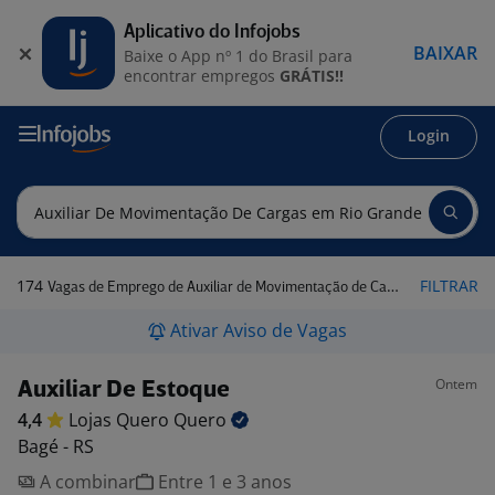
Aplicativo do Infojobs
BAIXAR
Baixe o App nº 1 do Brasil para
encontrar empregos
GRÁTIS!!
Login
174
FILTRAR
Vagas de Emprego de Auxiliar de Movimentação de Cargas em Rio Grande do Sul
Ativar Aviso de Vagas
Ontem
Auxiliar De Estoque
4,4
Lojas Quero
Quero
Bagé - RS
A combinar
Entre 1 e 3 anos