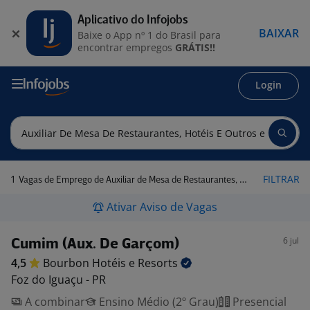
Aplicativo do Infojobs
BAIXAR
Baixe o App nº 1 do Brasil para
encontrar empregos
GRÁTIS!!
Login
1
FILTRAR
Vagas de Emprego de Auxiliar de Mesa de Restaurantes, Hotéis e Outros em Foz do Iguaçu - PR
Ativar Aviso de Vagas
6 jul
Cumim (Aux. De Garçom)
4,5
Bourbon Hotéis e
Resorts
Foz do Iguaçu - PR
A combinar
Ensino Médio (2º Grau)
Presencial