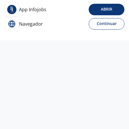
App Infojobs
ABRIR
Navegador
Continuar
Para Candidatos
Acesse o site de empregos líder e se candidate a
vagas adequadas ao seu perfil de forma fácil e
rápida.